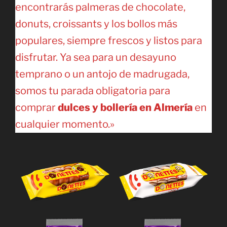
encontrarás palmeras de chocolate,
donuts, croissants y los bollos más
populares, siempre frescos y listos para
disfrutar. Ya sea para un desayuno
temprano o un antojo de madrugada,
somos tu parada obligatoria para
comprar
dulces y bollería en Almería
en
cualquier momento.»