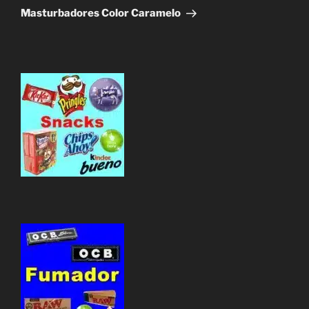
entrada
Masturbadores Color Caramelo