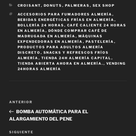
CATEGORÍAS
CROISANT
,
DONUTS
,
PALMERAS
,
SEX SHOP
ETIQUETAS
ACCESORIOS PARA FUMADORES ALMERÍA
,
BEBIDAS ENERGÉTICAS FRÍAS EN ALMERÍA
,
BOLLERÍA 24 HORAS
,
CAFÉ CALIENTE 24 HORAS
EN ALMERÍA
,
DÓNDE COMPRAR CAFÉ DE
MADRUGADA EN ALMERÍA
,
MÁQUINAS
EXPENDEDORAS EN ALMERÍA
,
PASTELERÍA
,
PRODUCTOS PARA ADULTOS ALMERÍA
DISCRETO
,
SNACKS Y REFRESCOS FRÍOS
ALMERÍA
,
TIENDA 24H ALMERÍA CAPITAL
,
TIENDA ABIERTA AHORA EN ALMERÍA.
,
VENDING
24HORAS ALMERÍA
Navegación
Entrada
ANTERIOR
de
anterior:
BOMBA AUTOMÁTICA PARA EL
entradas
ALARGAMIENTO DEL PENE
Siguiente
SIGUIENTE