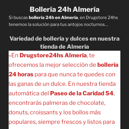
Bollería 24h Almería
Si buscas
bollería 24h en Almería
, en Drugstore 24hs
tenemos la solución para tus antojos nocturnos…
Variedad de bollería y dulces en nuestra
tienda de Almería
«En
Drugstore24hs Almería
, te
ofrecemos la mejor selección de
bollería
24 horas
para que nunca te quedes con
las ganas de un dulce. En nuestra tienda
automática del
Paseo de la Caridad 54
,
encontrarás palmeras de chocolate,
donuts, croissants y los bollos más
populares, siempre frescos y listos para