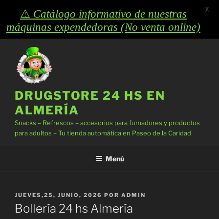
X
⚠️
Catálogo informativo de nuestras
máquinas expendedoras (No venta online)
Saltar
al
contenido
DRUGSTORE 24 HS EN
ALMERÍA
Snacks – Refrescos – accesorios para fumadores y productos
para adultos – Tu tienda automática en Paseo de la Caridad
Menú
PUBLICADO
JUEVES,25, JUNIO, 2026
POR
ADMIN
EL
Bollería 24 hs Almería