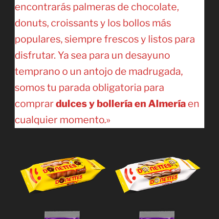
encontrarás palmeras de chocolate,
donuts, croissants y los bollos más
populares, siempre frescos y listos para
disfrutar. Ya sea para un desayuno
temprano o un antojo de madrugada,
somos tu parada obligatoria para
comprar
dulces y bollería en Almería
en
cualquier momento.»