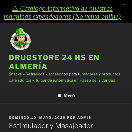
X
⚠️
Catálogo informativo de nuestras
máquinas expendedoras (No venta online)
Saltar
al
contenido
DRUGSTORE 24 HS EN
ALMERÍA
Snacks – Refrescos – accesorios para fumadores y productos
para adultos – Tu tienda automática en Paseo de la Caridad
Menú
PUBLICADO
DOMINGO,10, MAYO, 2026
POR
ADMIN
EL
Estimulador y Masajeador