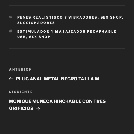
CATEGORÍAS
PENES REALISTISCO Y VIBRADORES
,
SEX SHOP
,
SUCCIONADORES
ETIQUETAS
ESTIMULADOR Y MASAJEADOR RECARGABLE
USB
,
SEX SHOP
Navegación
Entrada
ANTERIOR
de
anterior:
PLUG ANAL METAL NEGRO TALLA M
entradas
Siguiente
SIGUIENTE
entrada
MONIQUE MUÑECA HINCHABLE CON TRES
ORIFICIOS