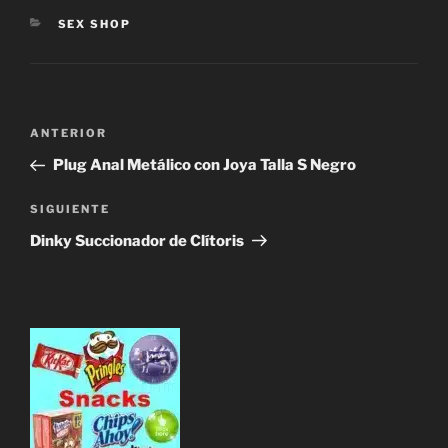
CATEGORÍAS
SEX SHOP
Navegación
Entrada
ANTERIOR
de
anterior:
Plug Anal Metálico con Joya Talla S Negro
entradas
Siguiente
SIGUIENTE
entrada
Dinky Succionador de Clítoris