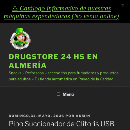
X
⚠️
Catálogo informativo de nuestras
máquinas expendedoras (No venta online)
Saltar
al
contenido
DRUGSTORE 24 HS EN
ALMERÍA
Snacks – Refrescos – accesorios para fumadores y productos
para adultos – Tu tienda automática en Paseo de la Caridad
Menú
PUBLICADO
DOMINGO,31, MAYO, 2026
POR
ADMIN
EL
Pipo Succionador de Clítoris USB